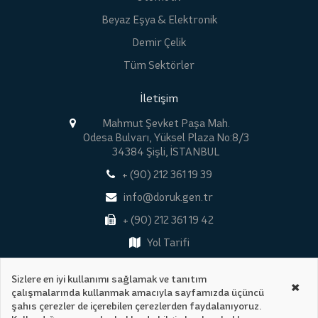
Beyaz Eşya & Elektronik
Demir Çelik
Tüm Sektörler
İletişim
Mahmut Şevket Paşa Mah.
Odesa Bulvarı, Yüksel Plaza No:8/3
34384 Şişli, İSTANBUL
+ (90) 212 361 19 39
info@doruk.gen.tr
+ (90) 212 361 19 42
Yol Tarifi
Sizlere en iyi kullanımı sağlamak ve tanıtım
×
çalışmalarında kullanmak amacıyla sayfamızda üçüncü
Tüm Hakları Saklıdır © 2026
şahıs çerezler de içerebilen çerezlerden faydalanıyoruz.