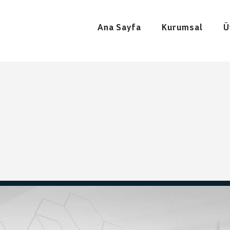
Ana Sayfa
Kurumsal
Ü
Beyaz Eşya &
De
Elektronik
prev
next