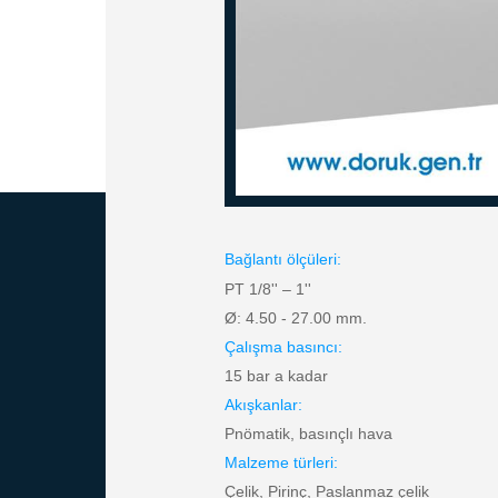
Bağlantı ölçüleri:
PT 1/8'' – 1''
Ø: 4.50 - 27.00 mm.
Çalışma basıncı:
15 bar a kadar
Akışkanlar:
Pnömatik, basınçlı hava
Malzeme türleri:
Çelik, Pirinç, Paslanmaz çelik