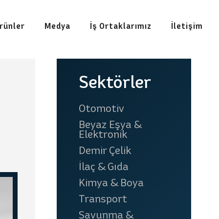
rünler
Medya
İş Ortaklarımız
İletişim
Tümünü Gör
Sektörler
Otomotiv
Beyaz Eşya &
Elektronik
Demir Çelik
mir Çelik
İlaç & Gıda
İlaç & Gıda
Kimya & Boya
Transport
Savunma &