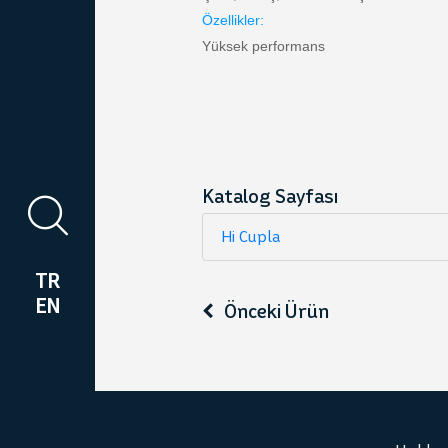
Özellikler:
Yüksek performans
Katalog Sayfası
Hi Cupla
TR
EN
Önceki Ürün
TSP Cupla