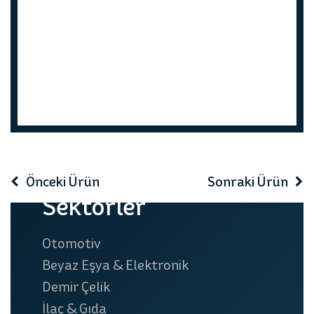
prev
next
Önceki Ürün
Sonraki Ürün
Sektörler
Otomotiv
Beyaz Eşya & Elektronik
Demir Çelik
İlaç & Gıda