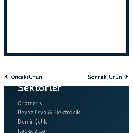
prev
next
Önceki Ürün
Sonraki Ürün
Sektörler
Otomotiv
Beyaz Eşya & Elektronik
Demir Çelik
İlaç & Gıda