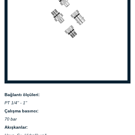
prev
next
Bağlantı ölçüleri:
PT 1/4'' - 1''
Çalışma basıncı:
70 bar
Akışkanlar: