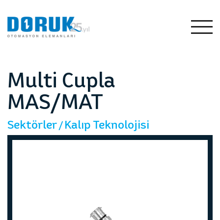
TR
EN
Tümünü
Gör
Multi Cupla
MAS/MAT
Sektörler
Kalıp Teknolojisi
me
Otomotiv