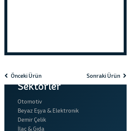
prev
next
Önceki Ürün
Sonraki Ürün
Sektörler
Otomotiv
Beyaz Eşya & Elektronik
Demir Çelik
İlaç & Gıda