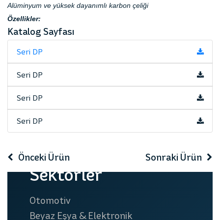
Alüminyum ve yüksek dayanımlı karbon çeliği
Özellikler:
Katalog Sayfası
Seri DP
Seri DP
Seri DP
Seri DP
Önceki Ürün
Sonraki Ürün
Sektörler
A Serisi
GR Serisi
Otomotiv
Beyaz Eşya & Elektronik