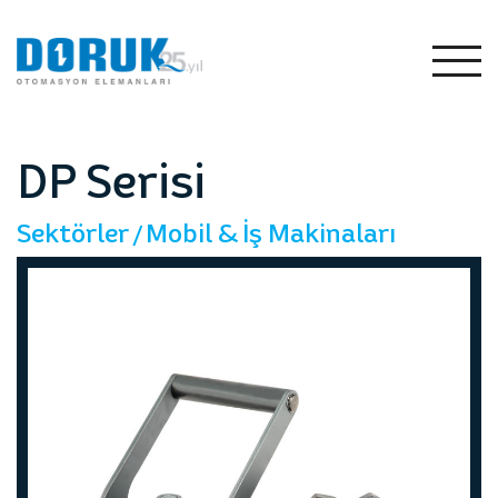
TR
EN
Tümünü
Gör
DP Serisi
Sektörler
Mobil & İş Makinaları
me
Otomotiv