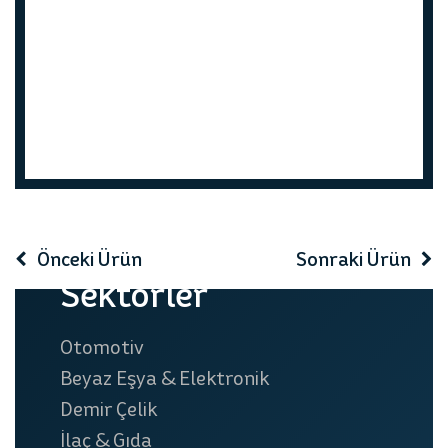
prev
next
Önceki Ürün
Sonraki Ürün
Sektörler
Otomotiv
Beyaz Eşya & Elektronik
Demir Çelik
İlaç & Gıda