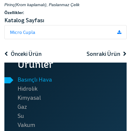
Pirinç(Krom kaplamalı), Paslanmaz Çelik
Özellikler:
Katalog Sayfası
Micro Cupla
Önceki Ürün
Sonraki Ürün
Ürünler
Seri Fluidic
Small Cupla
Basınçlı Hava
Hidrolik
Kimyasal
Gaz
Su
Vakum