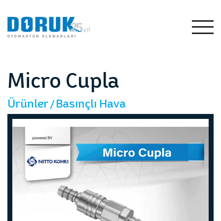
TR
EN
Tümünü
Gör
Micro Cupla
Ürünler
Basınçlı Hava
me
Otomotiv