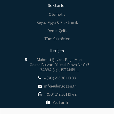
Sektörler
Otomotiv
Beyaz Eşya & Elektronik
Demir Çelik
Tüm Sektörler
İletişim
Mahmut Şevket Paşa Mah.
Odesa Bulvarı, Yüksel Plaza No:8/3
34384 Şişli, İSTANBUL
+ (90) 212 361 19 39
info@doruk.gen.tr
+ (90) 212 361 19 42
Yol Tarifi