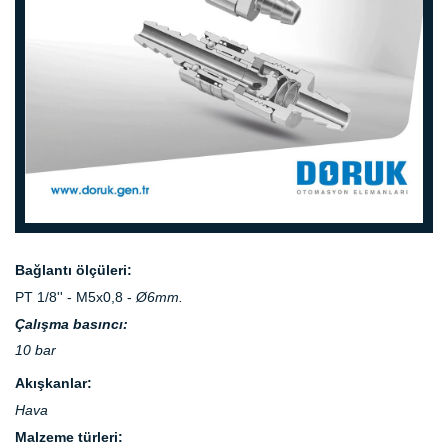
prev
next
Bağlantı ölçüleri:
PT 1/8'' - M5x0,8 -
Ø6mm.
Çalışma basıncı:
10 bar
Akışkanlar:
Hava
Malzeme türleri: