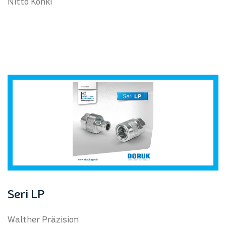
Nitto Kohki
Seri LP
Walther Präzision