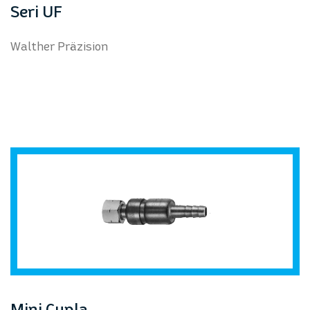
prev
next
Seri UF
Walther Präzision
Mini Cupla