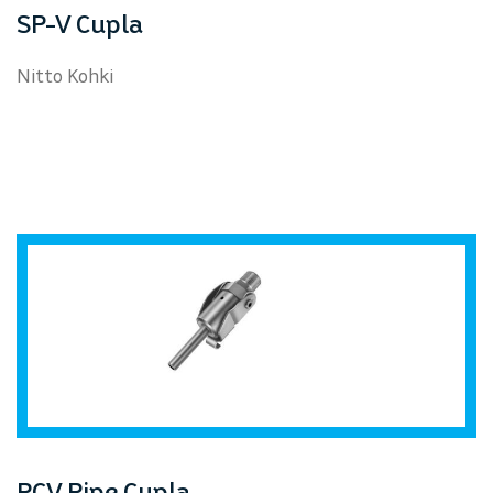
prev
next
SP-V Cupla
Nitto Kohki
PCV Pipe Cupla