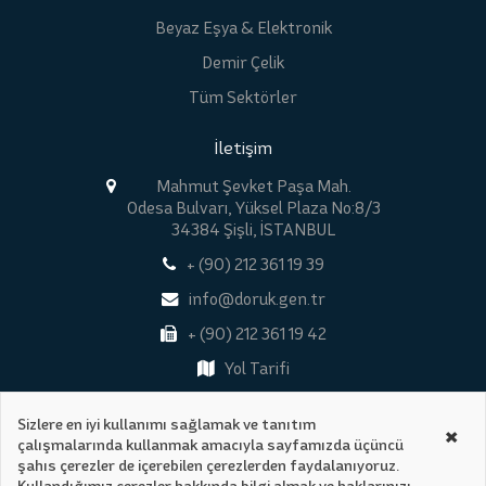
Beyaz Eşya & Elektronik
Demir Çelik
Tüm Sektörler
İletişim
Mahmut Şevket Paşa Mah.
Odesa Bulvarı, Yüksel Plaza No:8/3
34384 Şişli, İSTANBUL
+ (90) 212 361 19 39
info@doruk.gen.tr
+ (90) 212 361 19 42
Yol Tarifi
Sizlere en iyi kullanımı sağlamak ve tanıtım
×
çalışmalarında kullanmak amacıyla sayfamızda üçüncü
Tüm Hakları Saklıdır © 2026
şahıs çerezler de içerebilen çerezlerden faydalanıyoruz.
Gizlilik Politikası