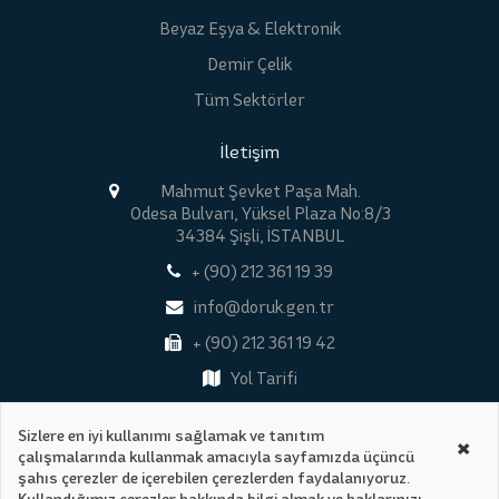
Beyaz Eşya & Elektronik
Demir Çelik
Tüm Sektörler
İletişim
Mahmut Şevket Paşa Mah.
Odesa Bulvarı, Yüksel Plaza No:8/3
34384 Şişli, İSTANBUL
+ (90) 212 361 19 39
info@doruk.gen.tr
+ (90) 212 361 19 42
Yol Tarifi
Sizlere en iyi kullanımı sağlamak ve tanıtım
×
çalışmalarında kullanmak amacıyla sayfamızda üçüncü
Tüm Hakları Saklıdır © 2026
şahıs çerezler de içerebilen çerezlerden faydalanıyoruz.
Gizlilik Politikası