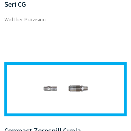
prev
next
Seri CG
Walther Präzision
Compact Zerospill Cupla